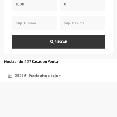
Precio Mínimo
Precio Máximo
Sup. Minima
Sup. Maxima
BUSCAR
Mostrando
427
Casas en Venta
ORDEN:
Precio alto a bajo
# 37187