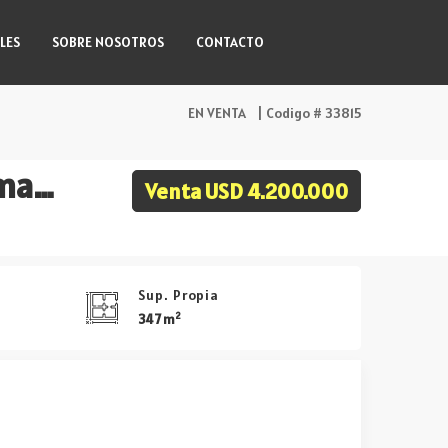
LES
SOBRE NOSOTROS
CONTACTO
EN VENTA
| Codigo # 33815
The Colette Apartamento de Tres dormitorios en Suite mas dependencia de servicio en Venta
Venta USD 4.200.000
Sup. Propia
2
347 m